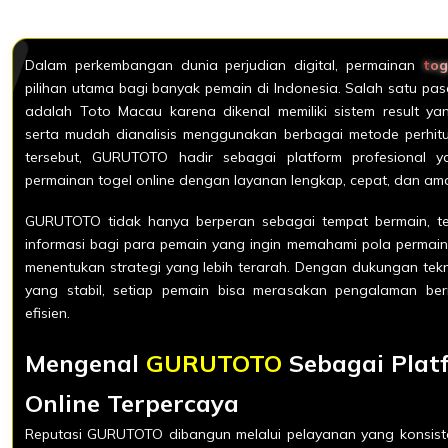
Dalam perkembangan dunia perjudian digital, permainan
tog
pilihan utama bagi banyak pemain di Indonesia. Salah satu pas
adalah Toto Macau karena dikenal memiliki sistem result yan
serta mudah dianalisis menggunakan berbagai metode perhitu
tersebut, GURUTOTO hadir sebagai platform profesional 
permainan togel online dengan layanan lengkap, cepat, dan am
GURUTOTO tidak hanya berperan sebagai tempat bermain, te
informasi bagi para pemain yang ingin memahami pola permai
menentukan strategi yang lebih terarah. Dengan dukungan tek
yang stabil, setiap pemain bisa merasakan pengalaman b
efisien.
Mengenal
GURUTOTO
Sebagai Plat
Online Terpercaya
Reputasi GURUTOTO dibangun melalui pelayanan yang konsiste