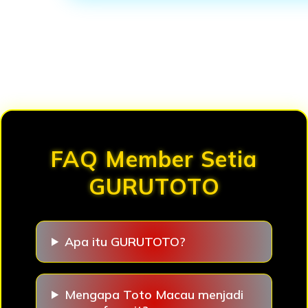
Loading...
FAQ Member Setia
GURUTOTO
Apa itu GURUTOTO?
Mengapa Toto Macau menjadi