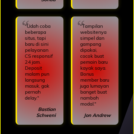
"Udah coba
"Tampilan
beberapa
websitenya
situs, tapi
simpel dan
baru di sini
gampang
pelayanan
dipakai,
CS responsif
cocok buat
24 jam.
pemain baru
Deposit
kayak saya.
malam pun
Bonus
langsung
member baru
masuk, gak
juga lumayan
pernah
banget buat
delay."
nambah
modal."
Bastian
Schweni
Jon Andrew