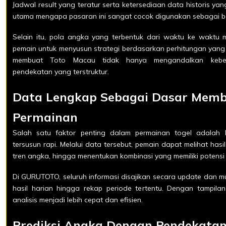
Jadwal result yang teratur serta ketersediaan data historis ya
utama mengapa pasaran ini sangat cocok digunakan sebagai ba
Selain itu, pola angka yang terbentuk dari waktu ke waktu 
pemain untuk menyusun strategi berdasarkan perhitungan yang 
membuat Toto Macau tidak hanya mengandalkan keberu
pendekatan yang terstruktur.
Data Lengkap Sebagai Dasar Memb
Permainan
Salah satu faktor penting dalam permainan togel adalah 
tersusun rapi. Melalui data tersebut, pemain dapat melihat hasi
tren angka, hingga menentukan kombinasi yang memiliki potensi 
Di GURUTOTO, seluruh informasi disajikan secara update dan m
hasil harian hingga rekap periode tertentu. Dengan tampilan
analisis menjadi lebih cepat dan efisien.
Prediksi Angka Dengan Pendekatan 