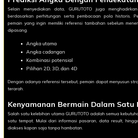
Selain menyediakan data, GURUTOTO juga menghadirkan 
berdasarkan perhitungan serta pembacaan pola historis. 
pemain yang ingin memiliki referensi tambahan sebelum men
dipasang.
Angka utama
Angka cadangan
Kombinasi potensial
Pilihan 2D, 3D, dan 4D
Dengan adanya referensi tersebut, pemain dapat menyusun stra
terarah.
Kenyamanan Bermain Dalam Satu 
Salah satu kelebihan utama GURUTOTO adalah semua kebutuha
satu tempat. Mulai dari informasi pasaran, data result, hin
diakses kapan saja tanpa hambatan.