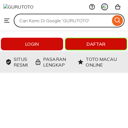
GURUTOTO
Skip
to
Search
Browse
ontent
for
items
or
shops
LOGIN
DAFTAR
SITUS
PASARAN
TOTO MACAU
RESMI
LENGKAP
ONLINE