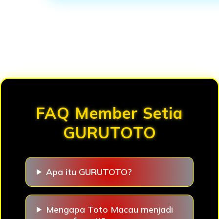
Loading...
FAQ Member Setia
GURUTOTO
Apa itu GURUTOTO?
Mengapa Toto Macau menjadi