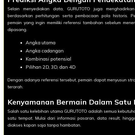
Selain menyediakan data, GURUTOTO juga menghadirkan 
berdasarkan perhitungan serta pembacaan pola historis. 
pemain yang ingin memiliki referensi tambahan sebelum men
dipasang.
Angka utama
Angka cadangan
Kombinasi potensial
Pilihan 2D, 3D, dan 4D
Dengan adanya referensi tersebut, pemain dapat menyusun stra
terarah.
Kenyamanan Bermain Dalam Satu 
Salah satu kelebihan utama GURUTOTO adalah semua kebutuha
satu tempat. Mulai dari informasi pasaran, data result, hin
diakses kapan saja tanpa hambatan.