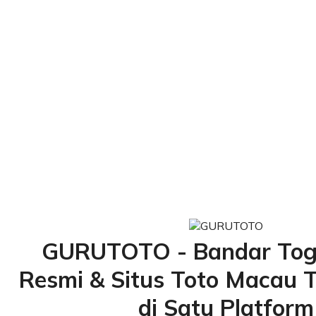
GURUTOTO - Bandar Toge
Resmi & Situs Toto Macau 
di Satu Platform