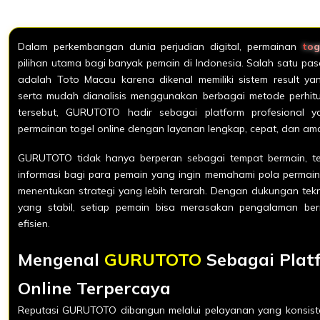
Dalam perkembangan dunia perjudian digital, permainan
tog
pilihan utama bagi banyak pemain di Indonesia. Salah satu pas
adalah Toto Macau karena dikenal memiliki sistem result yan
serta mudah dianalisis menggunakan berbagai metode perhitu
tersebut, GURUTOTO hadir sebagai platform profesional 
permainan togel online dengan layanan lengkap, cepat, dan am
GURUTOTO tidak hanya berperan sebagai tempat bermain, te
informasi bagi para pemain yang ingin memahami pola permai
menentukan strategi yang lebih terarah. Dengan dukungan tek
yang stabil, setiap pemain bisa merasakan pengalaman b
efisien.
Mengenal
GURUTOTO
Sebagai Plat
Online Terpercaya
Reputasi GURUTOTO dibangun melalui pelayanan yang konsiste