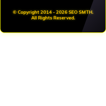
© Copyright 2014 - 2026 SEO SMTH.
All Rights Reserved.