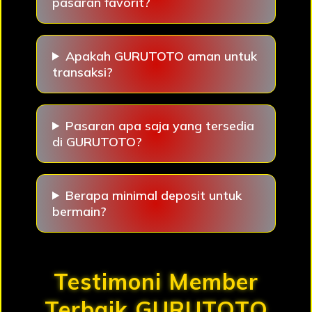
pasaran favorit?
Apakah GURUTOTO aman untuk
transaksi?
Pasaran apa saja yang tersedia
di GURUTOTO?
Berapa minimal deposit untuk
bermain?
Testimoni Member
Terbaik GURUTOTO