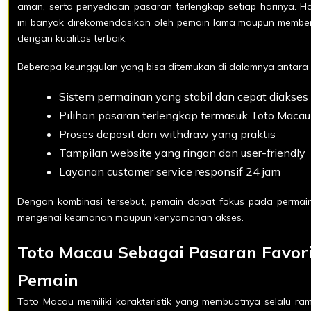
aman, serta penyediaan pasaran terlengkap setiap harinya. Ha
ini banyak direkomendasikan oleh pemain lama maupun member
dengan kualitas terbaik.
Beberapa keunggulan yang bisa ditemukan di dalamnya antara l
Sistem permainan yang stabil dan cepat diakses
Pilihan pasaran terlengkap termasuk Toto Macau
Proses deposit dan withdraw yang praktis
Tampilan website yang ringan dan user-friendly
Layanan customer service responsif 24 jam
Dengan kombinasi tersebut, pemain dapat fokus pada permain
mengenai keamanan maupun kenyamanan akses.
Toto Macau Sebagai Pasaran Favor
Pemain
Toto Macau memiliki karakteristik yang membuatnya selalu ram