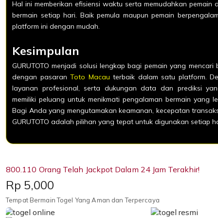
Hal ini memberikan efisiensi waktu serta memudahkan pemain d
bermain setiap hari. Baik pemula maupun pemain berpenga
platform ini dengan mudah.
Kesimpulan
GURUTOTO menjadi solusi lengkap bagi pemain yang mencari b
dengan pasaran
Toto Macau
terbaik dalam satu platform. De
layanan profesional, serta dukungan data dan prediksi yan
memiliki peluang untuk menikmati pengalaman bermain yang l
Bagi Anda yang mengutamakan keamanan, kecepatan transaks
GURUTOTO adalah pilihan yang tepat untuk digunakan setiap ha
800.110 Orang Telah Jackpot Dalam 24 Jam Terakhir!
Price:
Rp 5,000
Tempat Bermain Togel Yang Aman dan Terpercaya