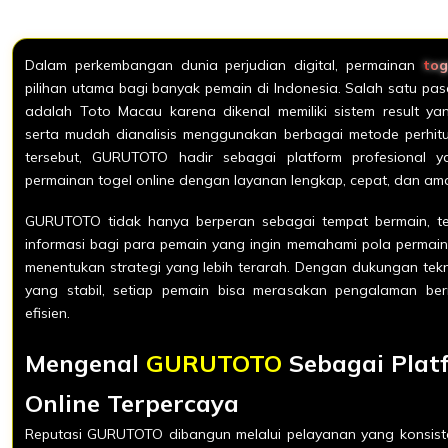
Dalam perkembangan dunia perjudian digital, permainan
tog
pilihan utama bagi banyak pemain di Indonesia. Salah satu pas
adalah Toto Macau karena dikenal memiliki sistem result yan
serta mudah dianalisis menggunakan berbagai metode perhitu
tersebut, GURUTOTO hadir sebagai platform profesional 
permainan togel online dengan layanan lengkap, cepat, dan am
GURUTOTO tidak hanya berperan sebagai tempat bermain, te
informasi bagi para pemain yang ingin memahami pola permai
menentukan strategi yang lebih terarah. Dengan dukungan tek
yang stabil, setiap pemain bisa merasakan pengalaman b
efisien.
Mengenal
GURUTOTO
Sebagai Plat
Online Terpercaya
Reputasi GURUTOTO dibangun melalui pelayanan yang konsiste