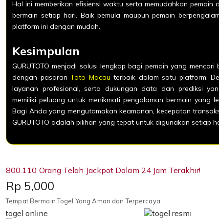
Hal ini memberikan efisiensi waktu serta memudahkan pemain d
bermain setiap hari. Baik pemula maupun pemain berpenga
platform ini dengan mudah.
Kesimpulan
GURUTOTO menjadi solusi lengkap bagi pemain yang mencari b
dengan pasaran
Toto Macau
terbaik dalam satu platform. De
layanan profesional, serta dukungan data dan prediksi yan
memiliki peluang untuk menikmati pengalaman bermain yang l
Bagi Anda yang mengutamakan keamanan, kecepatan transaks
GURUTOTO adalah pilihan yang tepat untuk digunakan setiap ha
800.110 Orang Telah Jackpot Dalam 24 Jam Terakhir!
Price:
Rp 5,000
Tempat Bermain Togel Yang Aman dan Terpercaya