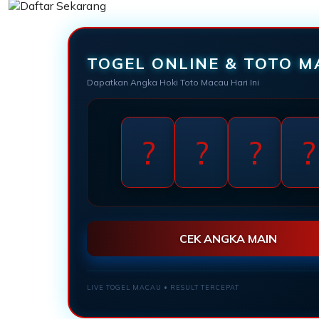
TOGEL ONLINE & TOTO 
Dapatkan Angka Hoki Toto Macau Hari Ini
?
?
?
?
CEK ANGKA MAIN
LIVE TOGEL MACAU • RESULT TERCEPAT