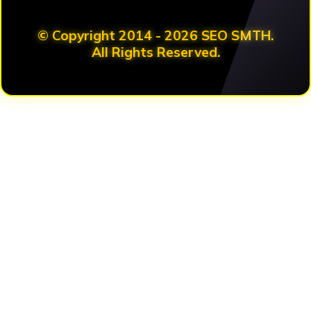
© Copyright 2014 - 2026 SEO SMTH.
All Rights Reserved.