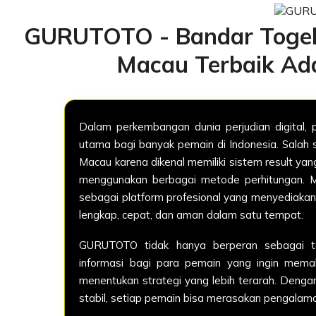
GURUTOTO - Bandar Togel 
Macau Terbaik Ada
Dalam perkembangan dunia perjudian digital,
utama bagi banyak pemain di Indonesia. Salah 
Macau karena dikenal memiliki sistem result yan
menggunakan berbagai metode perhitungan. M
sebagai platform profesional yang menyediakan
lengkap, cepat, dan aman dalam satu tempat.
GURUTOTO tidak hanya berperan sebagai te
informasi bagi para pemain yang ingin mem
menentukan strategi yang lebih terarah. Deng
stabil, setiap pemain bisa merasakan pengalam