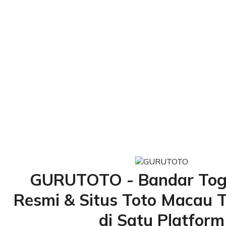
GURUTOTO - Bandar Toge
Resmi & Situs Toto Macau 
di Satu Platform