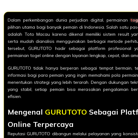
Dalam perkembangan dunia perjudian digital, permainan
tog
pilihan utama bagi banyak pemain di Indonesia. Salah satu pas
adalah Toto Macau karena dikenal memiliki sistem result yan
serta mudah dianalisis menggunakan berbagai metode perhitu
tersebut, GURUTOTO hadir sebagai platform profesional 
permainan togel online dengan layanan lengkap, cepat, dan am
GURUTOTO tidak hanya berperan sebagai tempat bermain, te
informasi bagi para pemain yang ingin memahami pola permai
menentukan strategi yang lebih terarah. Dengan dukungan tek
yang stabil, setiap pemain bisa merasakan pengalaman b
efisien.
Mengenal
GURUTOTO
Sebagai Plat
Online Terpercaya
Reputasi GURUTOTO dibangun melalui pelayanan yang konsiste