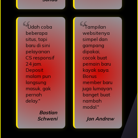
"Udah coba
"Tampilan
beberapa
websitenya
situs, tapi
simpel dan
baru di sini
gampang
pelayanan
dipakai,
CS responsif
cocok buat
24 jam.
pemain baru
Deposit
kayak saya.
malam pun
Bonus
langsung
member baru
masuk, gak
juga lumayan
pernah
banget buat
delay."
nambah
modal."
Bastian
Schweni
Jon Andrew