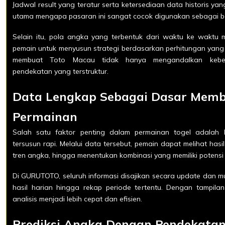
Jadwal result yang teratur serta ketersediaan data historis ya
utama mengapa pasaran ini sangat cocok digunakan sebagai ba
Selain itu, pola angka yang terbentuk dari waktu ke waktu 
pemain untuk menyusun strategi berdasarkan perhitungan yang 
membuat Toto Macau tidak hanya mengandalkan keberu
pendekatan yang terstruktur.
Data Lengkap Sebagai Dasar Memb
Permainan
Salah satu faktor penting dalam permainan togel adalah 
tersusun rapi. Melalui data tersebut, pemain dapat melihat hasi
tren angka, hingga menentukan kombinasi yang memiliki potensi 
Di GURUTOTO, seluruh informasi disajikan secara update dan m
hasil harian hingga rekap periode tertentu. Dengan tampilan
analisis menjadi lebih cepat dan efisien.
Prediksi Angka Dengan Pendekatan 