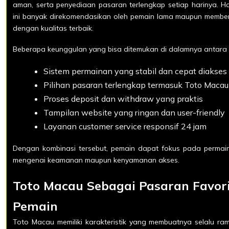
aman, serta penyediaan pasaran terlengkap setiap harinya. Ha
ini banyak direkomendasikan oleh pemain lama maupun member
dengan kualitas terbaik.
Beberapa keunggulan yang bisa ditemukan di dalamnya antara l
Sistem permainan yang stabil dan cepat diakses
Pilihan pasaran terlengkap termasuk Toto Macau
Proses deposit dan withdraw yang praktis
Tampilan website yang ringan dan user-friendly
Layanan customer service responsif 24 jam
Dengan kombinasi tersebut, pemain dapat fokus pada permain
mengenai keamanan maupun kenyamanan akses.
Toto Macau Sebagai Pasaran Favor
Pemain
Toto Macau memiliki karakteristik yang membuatnya selalu ram