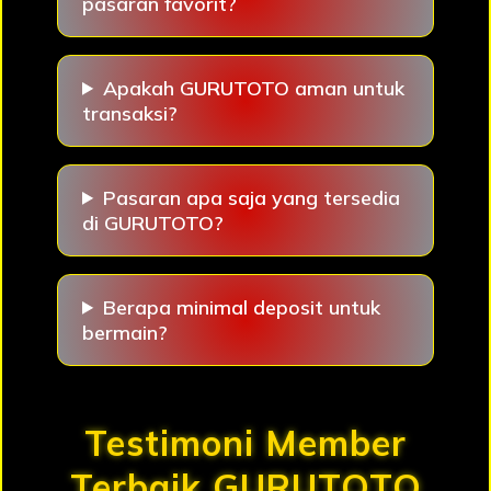
pasaran favorit?
Apakah GURUTOTO aman untuk
transaksi?
Pasaran apa saja yang tersedia
di GURUTOTO?
Berapa minimal deposit untuk
bermain?
Testimoni Member
Terbaik GURUTOTO