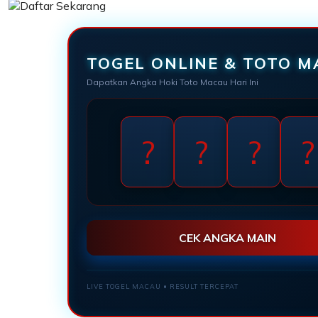
TOGEL ONLINE & TOTO 
Dapatkan Angka Hoki Toto Macau Hari Ini
?
?
?
?
CEK ANGKA MAIN
LIVE TOGEL MACAU • RESULT TERCEPAT