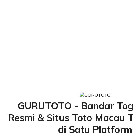
GURUTOTO - Bandar Toge
Resmi & Situs Toto Macau 
di Satu Platform