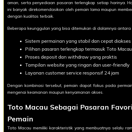
aman, serta penyediaan pasaran terlengkap setiap harinya. Ha
ini banyak direkomendasikan oleh pemain lama maupun member
dengan kualitas terbaik.
Beberapa keunggulan yang bisa ditemukan di dalamnya antara l
Sistem permainan yang stabil dan cepat diakses
Pilihan pasaran terlengkap termasuk Toto Macau
Proses deposit dan withdraw yang praktis
Tampilan website yang ringan dan user-friendly
Layanan customer service responsif 24 jam
Dengan kombinasi tersebut, pemain dapat fokus pada permain
mengenai keamanan maupun kenyamanan akses.
Toto Macau Sebagai Pasaran Favor
Pemain
Toto Macau memiliki karakteristik yang membuatnya selalu ram