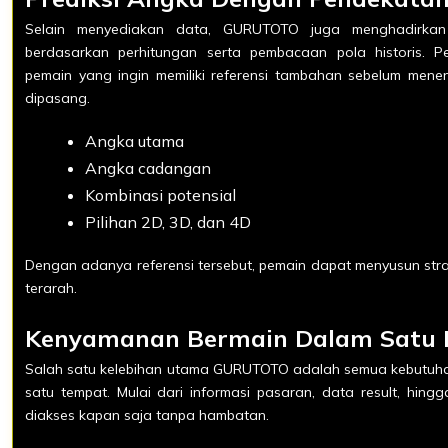
Selain menyediakan data, GURUTOTO juga menghadirkan 
berdasarkan perhitungan serta pembacaan pola historis. 
pemain yang ingin memiliki referensi tambahan sebelum men
dipasang.
Angka utama
Angka cadangan
Kombinasi potensial
Pilihan 2D, 3D, dan 4D
Dengan adanya referensi tersebut, pemain dapat menyusun stra
terarah.
Kenyamanan Bermain Dalam Satu 
Salah satu kelebihan utama GURUTOTO adalah semua kebutuha
satu tempat. Mulai dari informasi pasaran, data result, hin
diakses kapan saja tanpa hambatan.