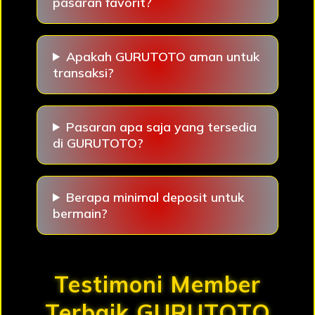
pasaran favorit?
Apakah GURUTOTO aman untuk
transaksi?
Pasaran apa saja yang tersedia
di GURUTOTO?
Berapa minimal deposit untuk
bermain?
Testimoni Member
Terbaik GURUTOTO