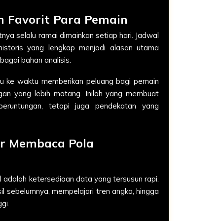
n Favorit Para Pemain
nya selalu ramai dimainkan setiap hari. Jadwal
 historis yang lengkap menjadi alasan utama
agai bahan analisis.
aktu ke waktu memberikan peluang bagi pemain
ngan yang lebih matang. Inilah yang membuat
eruntungan, tetapi juga pendekatan yang
ar Membaca Pola
l adalah ketersediaan data yang tersusun rapi.
sil sebelumnya, mempelajari tren angka, hingga
gi.