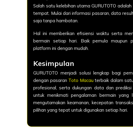
Salah satu kelebihan utama GURUTOTO adalah 
tempat. Mulai dari informasi pasaran, data res
saja tanpa hambatan.
Hal ini memberikan efisiensi waktu serta m
bermain setiap hari. Baik pemula maupun
platform ini dengan mudah.
Kesimpulan
GURUTOTO menjadi solusi lengkap bagi pema
dengan pasaran
Toto Macau
terbaik dalam satu
profesional, serta dukungan data dan prediksi
untuk menikmati pengalaman bermain yang 
mengutamakan keamanan, kecepatan transak
pilihan yang tepat untuk digunakan setiap hari.