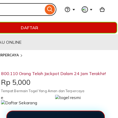
DAFTAR
AU ONLINE
ERPERCAYA
800.110 Orang Telah Jackpot Dalam 24 Jam Terakhir!
Price:
Rp 5,000
Tempat Bermain Togel Yang Aman dan Terpercaya