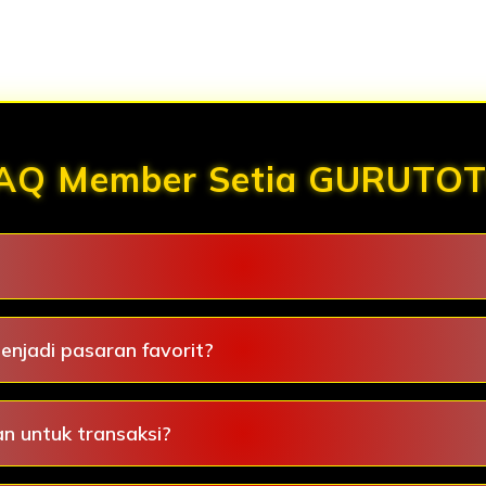
AQ Member Setia GURUTO
jadi pasaran favorit?
untuk transaksi?