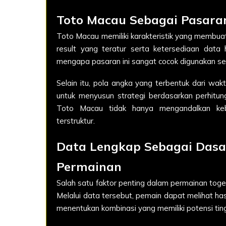
Toto Macau Sebagai Pasara
Toto Macau memiliki karakteristik yang membuat
result yang teratur serta ketersediaan data
mengapa pasaran ini sangat cocok digunakan seb
Selain itu, pola angka yang terbentuk dari w
untuk menyusun strategi berdasarkan perhitu
Toto Macau tidak hanya mengandalkan keb
terstruktur.
Data Lengkap Sebagai Das
Permainan
Salah satu faktor penting dalam permainan toge
Melalui data tersebut, pemain dapat melihat ha
menentukan kombinasi yang memiliki potensi ting