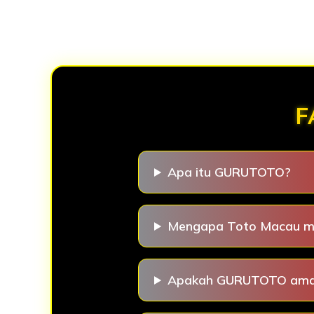
Loading...
F
Apa itu GURUTOTO?
Mengapa Toto Macau men
Apakah GURUTOTO aman 