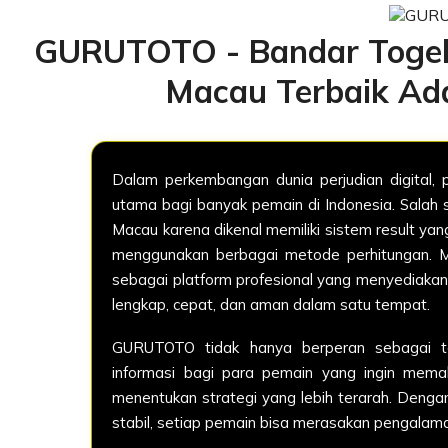
GURUTOTO - Bandar Togel 
Macau Terbaik Ada
Dalam perkembangan dunia perjudian digital,
utama bagi banyak pemain di Indonesia. Salah 
Macau karena dikenal memiliki sistem result yan
menggunakan berbagai metode perhitungan. M
sebagai platform profesional yang menyediakan
lengkap, cepat, dan aman dalam satu tempat.
GURUTOTO tidak hanya berperan sebagai te
informasi bagi para pemain yang ingin mem
menentukan strategi yang lebih terarah. Deng
stabil, setiap pemain bisa merasakan pengalam