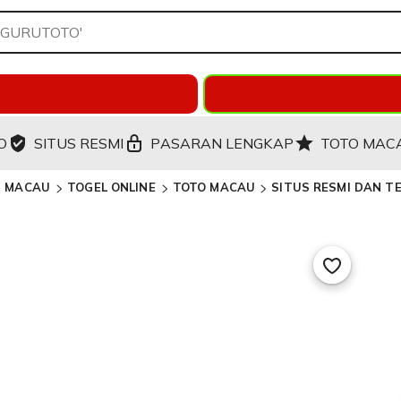
O
SITUS RESMI
PASARAN LENGKAP
TOTO MAC
MACAU
TOGEL ONLINE
TOTO MACAU
SITUS RESMI DAN T