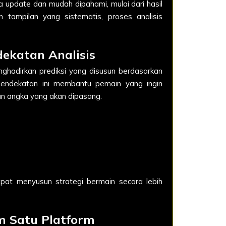
a update dan mudah dipahami, mulai dari hasil
n tampilan yang sistematis, proses analisis
ekatan Analisis
hadirkan prediksi yang disusun berdasarkan
 Pendekatan ini membantu pemain yang ingin
an angka yang akan dipasang.
pat menyusun strategi bermain secara lebih
 Satu Platform