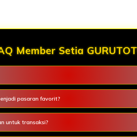
AQ Member Setia GURUTO
jadi pasaran favorit?
untuk transaksi?