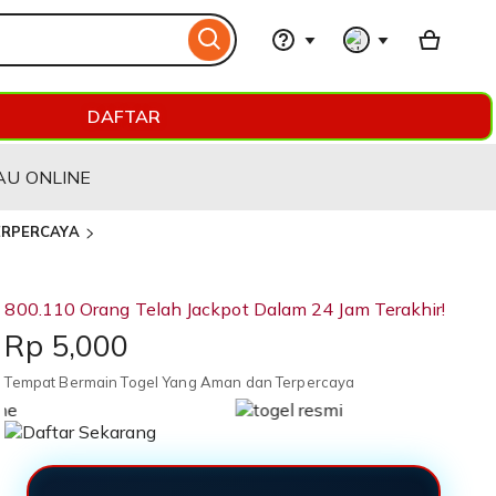
DAFTAR
AU ONLINE
ERPERCAYA
800.110 Orang Telah Jackpot Dalam 24 Jam Terakhir!
Price:
Rp 5,000
Tempat Bermain Togel Yang Aman dan Terpercaya