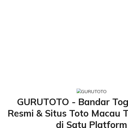
GURUTOTO - Bandar Toge
Resmi & Situs Toto Macau 
di Satu Platform