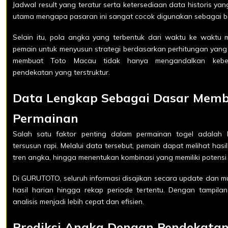
Jadwal result yang teratur serta ketersediaan data historis ya
utama mengapa pasaran ini sangat cocok digunakan sebagai ba
Selain itu, pola angka yang terbentuk dari waktu ke waktu 
pemain untuk menyusun strategi berdasarkan perhitungan yang 
membuat Toto Macau tidak hanya mengandalkan keberu
pendekatan yang terstruktur.
Data Lengkap Sebagai Dasar Memb
Permainan
Salah satu faktor penting dalam permainan togel adalah 
tersusun rapi. Melalui data tersebut, pemain dapat melihat hasi
tren angka, hingga menentukan kombinasi yang memiliki potensi 
Di GURUTOTO, seluruh informasi disajikan secara update dan m
hasil harian hingga rekap periode tertentu. Dengan tampilan
analisis menjadi lebih cepat dan efisien.
Prediksi Angka Dengan Pendekatan 