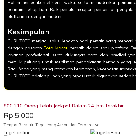
Hal ini memberikan efisiensi waktu serta memudahkan pemain d
bermain setiap hari. Baik pemula maupun pemain berpenga
platform ini dengan mudah.
Kesimpulan
GURUTOTO menjadi solusi lengkap bagi pemain yang mencari b
dengan pasaran
Toto Macau
terbaik dalam satu platform. De
layanan profesional, serta dukungan data dan prediksi yan
memiliki peluang untuk menikmati pengalaman bermain yang l
Bagi Anda yang mengutamakan keamanan, kecepatan transaks
GURUTOTO adalah pilihan yang tepat untuk digunakan setiap ha
800.110 Orang Telah Jackpot Dalam 24 Jam Terakhir!
Price:
Rp 5,000
Tempat Bermain Togel Yang Aman dan Terpercaya