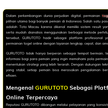
Dalam perkembangan dunia perjudian digital, permainan
tog
pilihan utama bagi banyak pemain di Indonesia. Salah satu pas
adalah Toto Macau karena dikenal memiliki sistem result yan
serta mudah dianalisis menggunakan berbagai metode perhitu
tersebut, GURUTOTO hadir sebagai platform profesional 
permainan togel online dengan layanan lengkap, cepat, dan am
GURUTOTO tidak hanya berperan sebagai tempat bermain, te
informasi bagi para pemain yang ingin memahami pola permai
menentukan strategi yang lebih terarah. Dengan dukungan tek
yang stabil, setiap pemain bisa merasakan pengalaman b
efisien.
Mengenal
GURUTOTO
Sebagai Plat
Online Terpercaya
Reputasi GURUTOTO dibangun melalui pelayanan yang konsiste