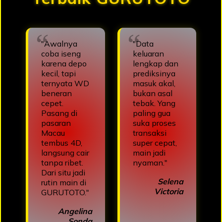
"Awalnya
"Data
coba iseng
keluaran
karena depo
lengkap dan
kecil, tapi
prediksinya
ternyata WD
masuk akal,
beneran
bukan asal
cepet.
tebak. Yang
Pasang di
paling gua
pasaran
suka proses
Macau
transaksi
tembus 4D,
super cepat,
langsung cair
main jadi
tanpa ribet.
nyaman."
Dari situ jadi
Selena
rutin main di
Victoria
GURUTOTO."
Angelina
Sonda