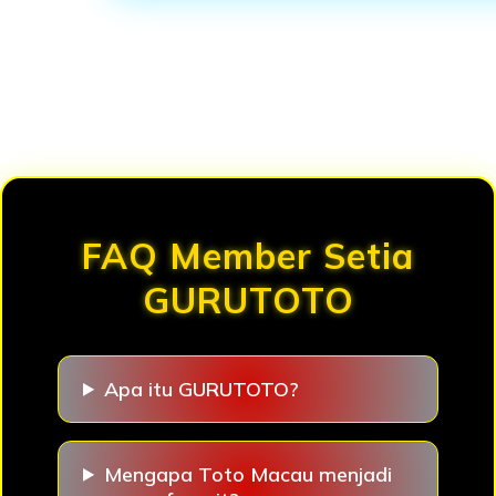
Loading...
FAQ Member Setia
GURUTOTO
Apa itu GURUTOTO?
Mengapa Toto Macau menjadi