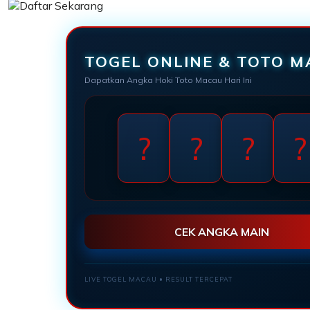
TOGEL ONLINE & TOTO 
Dapatkan Angka Hoki Toto Macau Hari Ini
?
?
?
?
CEK ANGKA MAIN
LIVE TOGEL MACAU • RESULT TERCEPAT