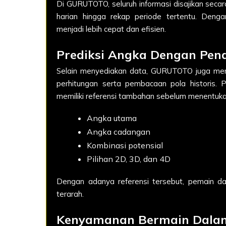
Di GURUTOTO, seluruh informasi disajikan secar
harian hingga rekap periode tertentu. Denga
menjadi lebih cepat dan efisien.
Prediksi Angka Dengan Pend
Selain menyediakan data, GURUTOTO juga meng
perhitungan serta pembacaan pola historis.
memiliki referensi tambahan sebelum menentuk
Angka utama
Angka cadangan
Kombinasi potensial
Pilihan 2D, 3D, dan 4D
Dengan adanya referensi tersebut, pemain da
terarah.
Kenyamanan Bermain Dalam