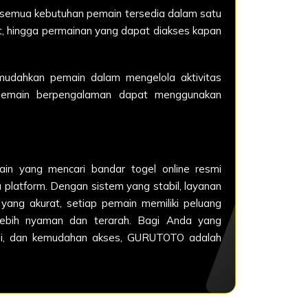
semua kebutuhan pemain tersedia dalam satu
ult, hingga permainan yang dapat diakses kapan
emudahkan pemain dalam mengelola aktivitas
 pemain berpengalaman dapat menggunakan
in yang mencari bandar togel online resmi
 platform. Dengan sistem yang stabil, layanan
 yang akurat, setiap pemain memiliki peluang
lebih nyaman dan terarah. Bagi Anda yang
si, dan kemudahan akses, GURUTOTO adalah