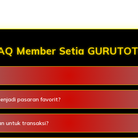
AQ Member Setia GURUTO
jadi pasaran favorit?
untuk transaksi?