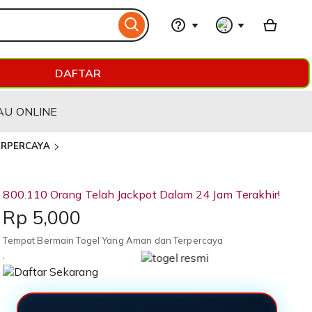
DAFTAR
AU ONLINE
ERPERCAYA
800.110 Orang Telah Jackpot Dalam 24 Jam Terakhir!
Price:
Rp 5,000
Tempat Bermain Togel Yang Aman dan Terpercaya