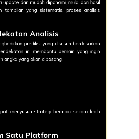
a update dan mudah dipahami, mulai dari hasil
n tampilan yang sistematis, proses analisis
ekatan Analisis
hadirkan prediksi yang disusun berdasarkan
 Pendekatan ini membantu pemain yang ingin
an angka yang akan dipasang.
pat menyusun strategi bermain secara lebih
 Satu Platform