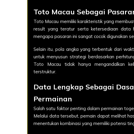
Toto Macau Sebagai Pasara
Toto Macau memiliki karakteristik yang membuat
result yang teratur serta ketersediaan data
mengapa pasaran ini sangat cocok digunakan seb
Selain itu, pola angka yang terbentuk dari w
untuk menyusun strategi berdasarkan perhitu
Toto Macau tidak hanya mengandalkan keb
terstruktur.
Data Lengkap Sebagai Das
Permainan
Salah satu faktor penting dalam permainan toge
Melalui data tersebut, pemain dapat melihat ha
menentukan kombinasi yang memiliki potensi ting