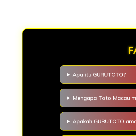
Loading...
F
Apa itu GURUTOTO?
Mengapa Toto Macau men
Apakah GURUTOTO aman 