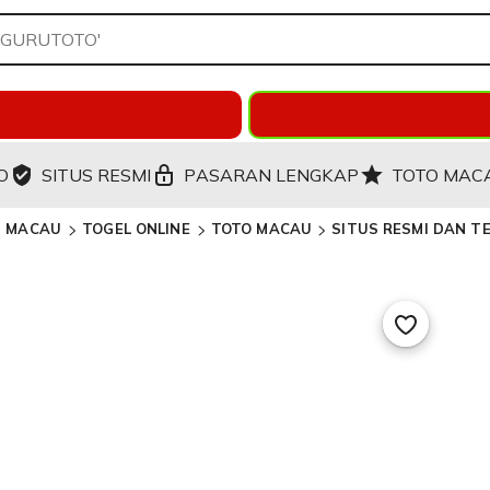
O
SITUS RESMI
PASARAN LENGKAP
TOTO MAC
MACAU
TOGEL ONLINE
TOTO MACAU
SITUS RESMI DAN T