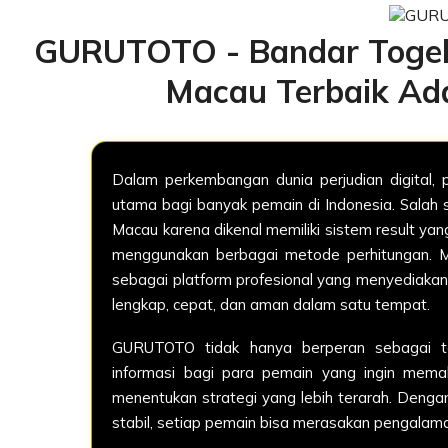
GURUTOTO - Bandar Togel 
Macau Terbaik Ada
Dalam perkembangan dunia perjudian digital,
utama bagi banyak pemain di Indonesia. Salah 
Macau karena dikenal memiliki sistem result yan
menggunakan berbagai metode perhitungan. M
sebagai platform profesional yang menyediakan
lengkap, cepat, dan aman dalam satu tempat.
GURUTOTO tidak hanya berperan sebagai te
informasi bagi para pemain yang ingin mem
menentukan strategi yang lebih terarah. Deng
stabil, setiap pemain bisa merasakan pengalam