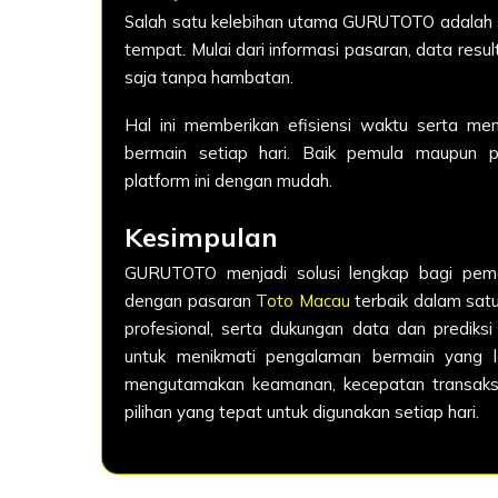
Salah satu kelebihan utama GURUTOTO adalah 
tempat. Mulai dari informasi pasaran, data res
saja tanpa hambatan.
Hal ini memberikan efisiensi waktu serta m
bermain setiap hari. Baik pemula maupun
platform ini dengan mudah.
Kesimpulan
GURUTOTO menjadi solusi lengkap bagi pema
dengan pasaran
Toto Macau
terbaik dalam satu
profesional, serta dukungan data dan prediksi
untuk menikmati pengalaman bermain yang 
mengutamakan keamanan, kecepatan transak
pilihan yang tepat untuk digunakan setiap hari.