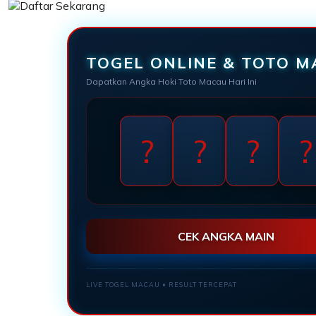
TOGEL ONLINE & TOTO 
Dapatkan Angka Hoki Toto Macau Hari Ini
?
?
?
?
CEK ANGKA MAIN
LIVE TOGEL MACAU • RESULT TERCEPAT