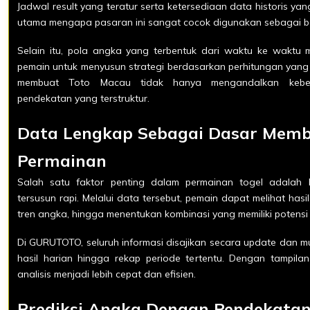
Jadwal result yang teratur serta ketersediaan data historis ya
utama mengapa pasaran ini sangat cocok digunakan sebagai ba
Selain itu, pola angka yang terbentuk dari waktu ke waktu 
pemain untuk menyusun strategi berdasarkan perhitungan yang 
membuat Toto Macau tidak hanya mengandalkan keberu
pendekatan yang terstruktur.
Data Lengkap Sebagai Dasar Memb
Permainan
Salah satu faktor penting dalam permainan togel adalah 
tersusun rapi. Melalui data tersebut, pemain dapat melihat hasi
tren angka, hingga menentukan kombinasi yang memiliki potensi 
Di GURUTOTO, seluruh informasi disajikan secara update dan m
hasil harian hingga rekap periode tertentu. Dengan tampilan
analisis menjadi lebih cepat dan efisien.
Prediksi Angka Dengan Pendekatan 