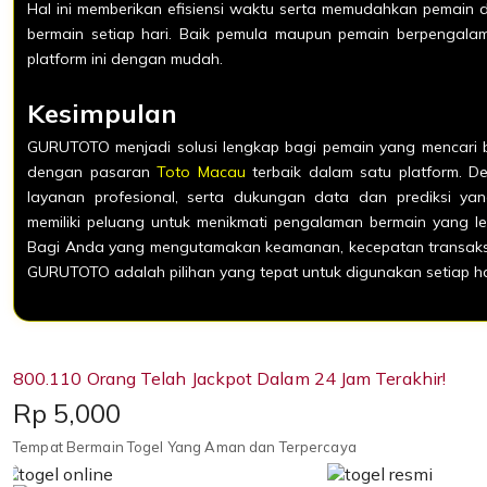
Hal ini memberikan efisiensi waktu serta memudahkan pemain d
bermain setiap hari. Baik pemula maupun pemain berpenga
platform ini dengan mudah.
Kesimpulan
GURUTOTO menjadi solusi lengkap bagi pemain yang mencari b
dengan pasaran
Toto Macau
terbaik dalam satu platform. De
layanan profesional, serta dukungan data dan prediksi yan
memiliki peluang untuk menikmati pengalaman bermain yang l
Bagi Anda yang mengutamakan keamanan, kecepatan transaks
GURUTOTO adalah pilihan yang tepat untuk digunakan setiap ha
800.110 Orang Telah Jackpot Dalam 24 Jam Terakhir!
Price:
Rp 5,000
Tempat Bermain Togel Yang Aman dan Terpercaya