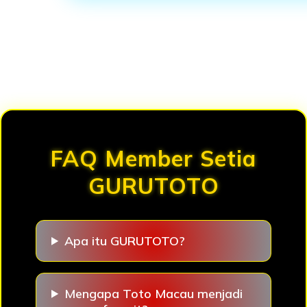
Loading...
FAQ Member Setia
GURUTOTO
Apa itu GURUTOTO?
Mengapa Toto Macau menjadi