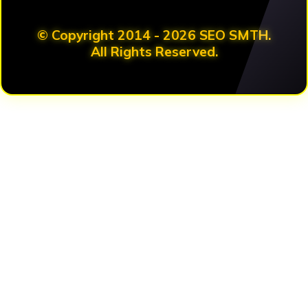
© Copyright 2014 - 2026 SEO SMTH.
All Rights Reserved.