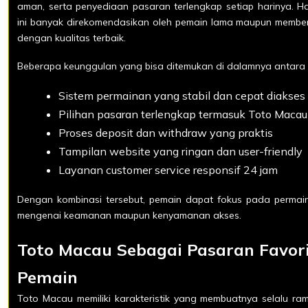
aman, serta penyediaan pasaran terlengkap setiap harinya. Ha
ini banyak direkomendasikan oleh pemain lama maupun member
dengan kualitas terbaik.
Beberapa keunggulan yang bisa ditemukan di dalamnya antara l
Sistem permainan yang stabil dan cepat diakses
Pilihan pasaran terlengkap termasuk Toto Macau
Proses deposit dan withdraw yang praktis
Tampilan website yang ringan dan user-friendly
Layanan customer service responsif 24 jam
Dengan kombinasi tersebut, pemain dapat fokus pada permain
mengenai keamanan maupun kenyamanan akses.
Toto Macau Sebagai Pasaran Favor
Pemain
Toto Macau memiliki karakteristik yang membuatnya selalu ram