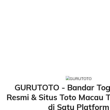
GURUTOTO - Bandar Toge
Resmi & Situs Toto Macau 
di Satu Platform