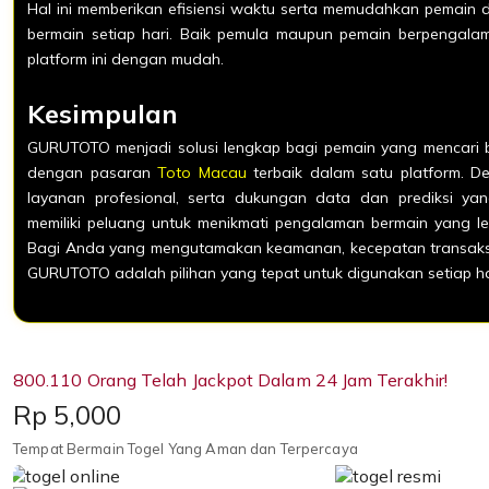
Hal ini memberikan efisiensi waktu serta memudahkan pemain d
bermain setiap hari. Baik pemula maupun pemain berpenga
platform ini dengan mudah.
Kesimpulan
GURUTOTO menjadi solusi lengkap bagi pemain yang mencari b
dengan pasaran
Toto Macau
terbaik dalam satu platform. De
layanan profesional, serta dukungan data dan prediksi yan
memiliki peluang untuk menikmati pengalaman bermain yang l
Bagi Anda yang mengutamakan keamanan, kecepatan transaks
GURUTOTO adalah pilihan yang tepat untuk digunakan setiap ha
800.110 Orang Telah Jackpot Dalam 24 Jam Terakhir!
Price:
Rp 5,000
Tempat Bermain Togel Yang Aman dan Terpercaya