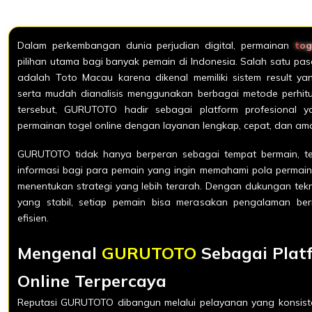
Dalam perkembangan dunia perjudian digital, permainan
tog
pilihan utama bagi banyak pemain di Indonesia. Salah satu pas
adalah Toto Macau karena dikenal memiliki sistem result yan
serta mudah dianalisis menggunakan berbagai metode perhitu
tersebut, GURUTOTO hadir sebagai platform profesional 
permainan togel online dengan layanan lengkap, cepat, dan am
GURUTOTO tidak hanya berperan sebagai tempat bermain, te
informasi bagi para pemain yang ingin memahami pola permai
menentukan strategi yang lebih terarah. Dengan dukungan tek
yang stabil, setiap pemain bisa merasakan pengalaman b
efisien.
Mengenal
GURUTOTO
Sebagai Plat
Online Terpercaya
Reputasi GURUTOTO dibangun melalui pelayanan yang konsiste