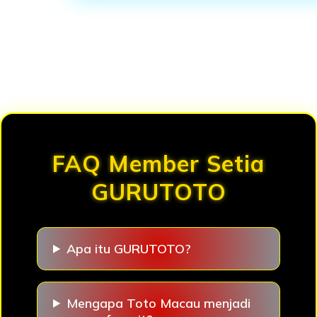
Loading...
FAQ Member Setia
GURUTOTO
Apa itu GURUTOTO?
Mengapa Toto Macau menjadi