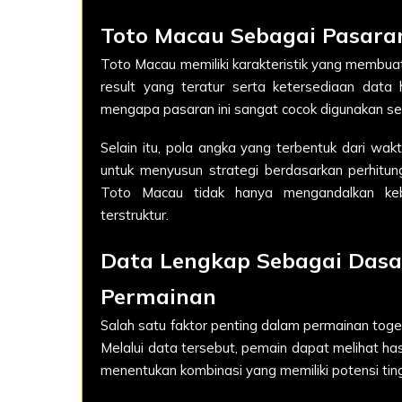
Toto Macau Sebagai Pasara
Toto Macau memiliki karakteristik yang membuat
result yang teratur serta ketersediaan data
mengapa pasaran ini sangat cocok digunakan seb
Selain itu, pola angka yang terbentuk dari w
untuk menyusun strategi berdasarkan perhitu
Toto Macau tidak hanya mengandalkan keb
terstruktur.
Data Lengkap Sebagai Das
Permainan
Salah satu faktor penting dalam permainan toge
Melalui data tersebut, pemain dapat melihat ha
menentukan kombinasi yang memiliki potensi ting