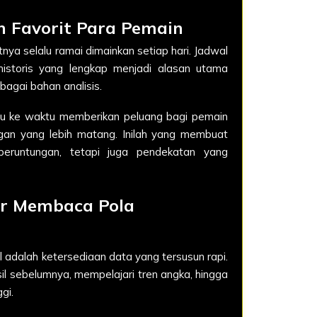
n Favorit Para Pemain
nya selalu ramai dimainkan setiap hari. Jadwal
 historis yang lengkap menjadi alasan utama
agai bahan analisis.
aktu ke waktu memberikan peluang bagi pemain
ngan yang lebih matang. Inilah yang membuat
eruntungan, tetapi juga pendekatan yang
ar Membaca Pola
l adalah ketersediaan data yang tersusun rapi.
sil sebelumnya, mempelajari tren angka, hingga
gi.