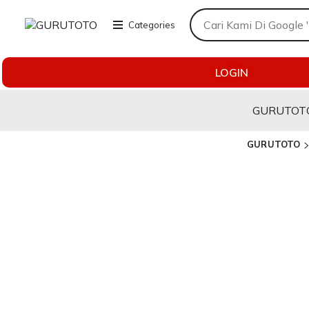
Skip
Search
to
GURUTOTO
Categories
for
Content
items
or
shops
LOGIN
GURUTOT
GURUTOTO