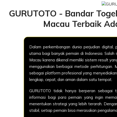
GURUTOTO - Bandar Togel 
Macau Terbaik Ada
Dalam perkembangan dunia perjudian digital,
utama bagi banyak pemain di Indonesia. Salah 
Macau karena dikenal memiliki sistem result yan
menggunakan berbagai metode perhitungan. M
sebagai platform profesional yang menyediakan
lengkap, cepat, dan aman dalam satu tempat.
GURUTOTO tidak hanya berperan sebagai te
informasi bagi para pemain yang ingin mem
menentukan strategi yang lebih terarah. Deng
stabil, setiap pemain bisa merasakan pengalam