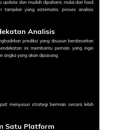
a update dan mudah dipahami, mulai dari hasil
n tampilan yang sistematis, proses analisis
ekatan Analisis
hadirkan prediksi yang disusun berdasarkan
 Pendekatan ini membantu pemain yang ingin
an angka yang akan dipasang.
pat menyusun strategi bermain secara lebih
 Satu Platform