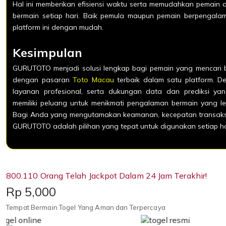
Hal ini memberikan efisiensi waktu serta memudahkan pemain d
bermain setiap hari. Baik pemula maupun pemain berpenga
platform ini dengan mudah.
Kesimpulan
GURUTOTO menjadi solusi lengkap bagi pemain yang mencari b
dengan pasaran
Toto Macau
terbaik dalam satu platform. De
layanan profesional, serta dukungan data dan prediksi yan
memiliki peluang untuk menikmati pengalaman bermain yang l
Bagi Anda yang mengutamakan keamanan, kecepatan transaks
GURUTOTO adalah pilihan yang tepat untuk digunakan setiap ha
800.110 Orang Telah Jackpot Dalam 24 Jam Terakhir!
Price:
Rp 5,000
Tempat Bermain Togel Yang Aman dan Terpercaya