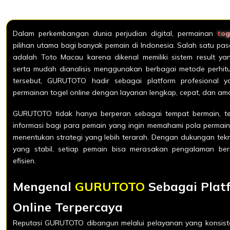
Dalam perkembangan dunia perjudian digital, permainan
tog
pilihan utama bagi banyak pemain di Indonesia. Salah satu pas
adalah Toto Macau karena dikenal memiliki sistem result yan
serta mudah dianalisis menggunakan berbagai metode perhitu
tersebut, GURUTOTO hadir sebagai platform profesional 
permainan togel online dengan layanan lengkap, cepat, dan am
GURUTOTO tidak hanya berperan sebagai tempat bermain, te
informasi bagi para pemain yang ingin memahami pola permai
menentukan strategi yang lebih terarah. Dengan dukungan tek
yang stabil, setiap pemain bisa merasakan pengalaman b
efisien.
Mengenal
GURUTOTO
Sebagai Plat
Online Terpercaya
Reputasi GURUTOTO dibangun melalui pelayanan yang konsiste