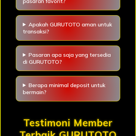
pasaran favorit?
Apakah GURUTOTO aman untuk
transaksi?
Pasaran apa saja yang tersedia
di GURUTOTO?
Berapa minimal deposit untuk
bermain?
Testimoni Member
Terbaik GURUTOTO