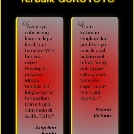
"Awalnya
"Data
coba iseng
keluaran
karena depo
lengkap dan
kecil, tapi
prediksinya
ternyata WD
masuk akal,
beneran
bukan asal
cepet.
tebak. Yang
Pasang di
paling gua
pasaran
suka proses
Macau
transaksi
tembus 4D,
super cepat,
langsung cair
main jadi
tanpa ribet.
nyaman."
Dari situ jadi
Selena
rutin main di
Victoria
GURUTOTO."
Angelina
Sonda