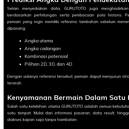
Selain menyediakan data, GURUTOTO juga menghadirkan 
berdasarkan perhitungan serta pembacaan pola historis. 
pemain yang ingin memiliki referensi tambahan sebelum men
dipasang.
Angka utama
Angka cadangan
Kombinasi potensial
Pilihan 2D, 3D, dan 4D
Dengan adanya referensi tersebut, pemain dapat menyusun stra
terarah.
Kenyamanan Bermain Dalam Satu 
Salah satu kelebihan utama GURUTOTO adalah semua kebutuha
satu tempat. Mulai dari informasi pasaran, data result, hin
diakses kapan saja tanpa hambatan.