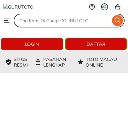
GURUTOTO
Skip
to
Search
Browse
ontent
for
items
or
shops
LOGIN
DAFTAR
SITUS
PASARAN
TOTO MACAU
RESMI
LENGKAP
ONLINE