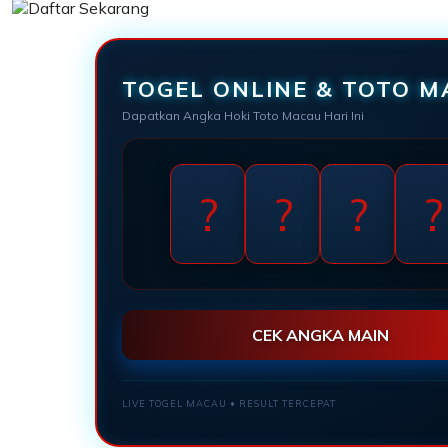
TOGEL ONLINE & TOTO 
Dapatkan Angka Hoki Toto Macau Hari Ini
?
?
?
?
CEK ANGKA MAIN
LIVE TOGEL MACAU • RESULT TERCEPAT