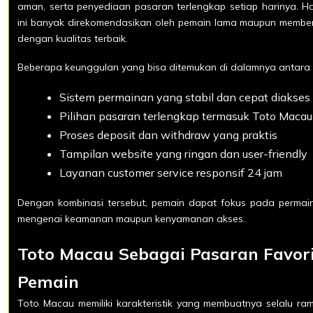
aman, serta penyediaan pasaran terlengkap setiap harinya. Ha
ini banyak direkomendasikan oleh pemain lama maupun member
dengan kualitas terbaik.
Beberapa keunggulan yang bisa ditemukan di dalamnya antara l
Sistem permainan yang stabil dan cepat diakses
Pilihan pasaran terlengkap termasuk Toto Macau
Proses deposit dan withdraw yang praktis
Tampilan website yang ringan dan user-friendly
Layanan customer service responsif 24 jam
Dengan kombinasi tersebut, pemain dapat fokus pada permain
mengenai keamanan maupun kenyamanan akses.
Toto Macau Sebagai Pasaran Favor
Pemain
Toto Macau memiliki karakteristik yang membuatnya selalu ram