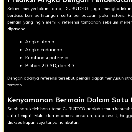
Selain menyediakan data, GURUTOTO juga menghadirkan 
berdasarkan perhitungan serta pembacaan pola historis. 
pemain yang ingin memiliki referensi tambahan sebelum men
dipasang.
Angka utama
Angka cadangan
Kombinasi potensial
Pilihan 2D, 3D, dan 4D
Dengan adanya referensi tersebut, pemain dapat menyusun stra
terarah.
Kenyamanan Bermain Dalam Satu 
Salah satu kelebihan utama GURUTOTO adalah semua kebutuha
satu tempat. Mulai dari informasi pasaran, data result, hin
diakses kapan saja tanpa hambatan.