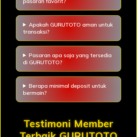
pasaran favorit?
Apakah GURUTOTO aman untuk
transaksi?
Pasaran apa saja yang tersedia
di GURUTOTO?
Berapa minimal deposit untuk
bermain?
Testimoni Member
Terbaik GURUTOTO