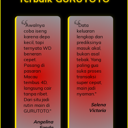
"Awalnya
"Data
coba iseng
keluaran
karena depo
lengkap dan
kecil, tapi
prediksinya
ternyata WD
masuk akal,
beneran
bukan asal
cepet.
tebak. Yang
Pasang di
paling gua
pasaran
suka proses
Macau
transaksi
tembus 4D,
super cepat,
langsung cair
main jadi
tanpa ribet.
nyaman."
Dari situ jadi
Selena
rutin main di
Victoria
GURUTOTO."
Angelina
Sonda