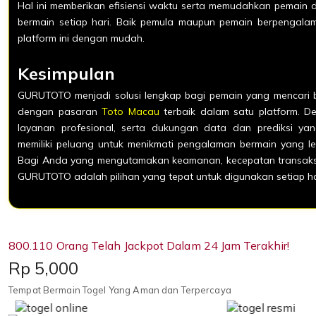
Hal ini memberikan efisiensi waktu serta memudahkan pemain d
bermain setiap hari. Baik pemula maupun pemain berpenga
platform ini dengan mudah.
Kesimpulan
GURUTOTO menjadi solusi lengkap bagi pemain yang mencari b
dengan pasaran
Toto Macau
terbaik dalam satu platform. De
layanan profesional, serta dukungan data dan prediksi yan
memiliki peluang untuk menikmati pengalaman bermain yang l
Bagi Anda yang mengutamakan keamanan, kecepatan transaks
GURUTOTO adalah pilihan yang tepat untuk digunakan setiap ha
800.110 Orang Telah Jackpot Dalam 24 Jam Terakhir!
Price:
Rp 5,000
Tempat Bermain Togel Yang Aman dan Terpercaya