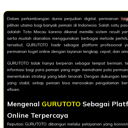
Dalam perkembangan dunia perjudian digital, permainan
tog
pilihan utama bagi banyak pemain di Indonesia. Salah satu pas
adalah Toto Macau karena dikenal memiliki sistem result yan
serta mudah dianalisis menggunakan berbagai metode perhitu
tersebut, GURUTOTO hadir sebagai platform profesional 
permainan togel online dengan layanan lengkap, cepat, dan am
GURUTOTO tidak hanya berperan sebagai tempat bermain, te
informasi bagi para pemain yang ingin memahami pola permai
menentukan strategi yang lebih terarah. Dengan dukungan tek
yang stabil, setiap pemain bisa merasakan pengalaman b
efisien.
Mengenal
GURUTOTO
Sebagai Plat
Online Terpercaya
Reputasi GURUTOTO dibangun melalui pelayanan yang konsiste